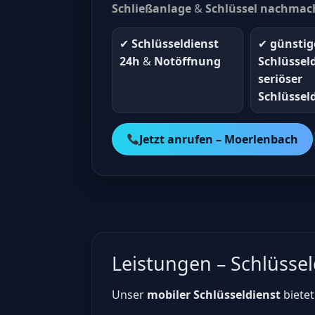
Schließanlage
&
Schlüssel nachmac
✔︎
Schlüsseldienst
✔︎
günstig
24h
&
Notöffnung
Schlüssel
seriöser
Schlüssel
Jetzt anrufen – Moerlenbach
Leistungen – Schlüsse
Unser
mobiler Schlüsseldienst
bietet