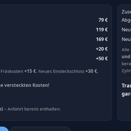
Zus
79 €
Abg
119 €
Neu
169 €
Neue
+20 €
Alle
und
+50 €
bera
Zyli
 Fräskosten
+15 €
. Neues Einsteckschloss
+30 €
,
Tra
ne versteckten Kosten!
gar
o)
– Anfahrt bereits enthalten.