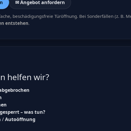
rn
✉ Angebot anfordern
fache, beschädigungsfreie Türöffnung. Bei Sonderfällen (z. B. M
ten entstehen
.
n helfen wir?
 abgebrochen
n
nen
gesperrt – was tun?
n
/
Autoöffnung