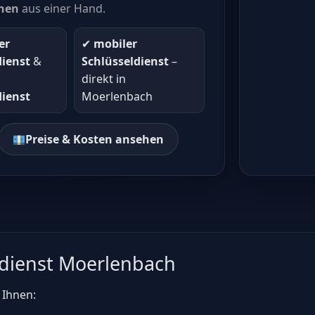
hen
aus einer Hand.
er
✔︎
mobiler
dienst
&
Schlüsseldienst
–
direkt in
dienst
Moerlenbach
Preise & Kosten ansehen
ldienst Moerlenbach
 Ihnen: