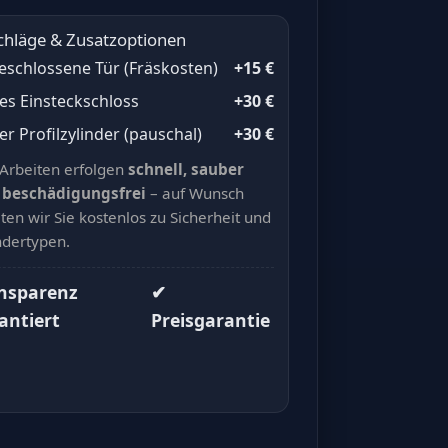
chläge & Zusatzoptionen
eschlossene Tür (Fräskosten)
+15 €
es Einsteckschloss
+30 €
r Profilzylinder (pauschal)
+30 €
 Arbeiten erfolgen
schnell, sauber
 beschädigungsfrei
– auf Wunsch
ten wir Sie kostenlos zu Sicherheit und
ndertypen.
nsparenz
✔
antiert
Preisgarantie