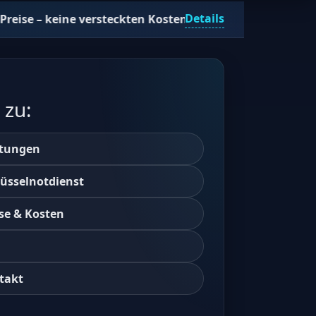
Details
versteckten Kosten • 24/7 erreichbar • Jetzt anrufen: +49
 zu:
stungen
lüsselnotdienst
se & Kosten
takt