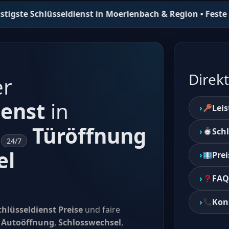
seldienst in Moerlenbach & Region • Feste Preise – keine 
Direkt
er
ienst
in
Lei
–
Türöffnung
Sch
24/7
el
Prei
FAQ
Kon
chlüsseldienst Preise
und faire
,
Autoöffnung
,
Schlosswechsel
,