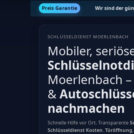
Preis Garantie
Wir sind der günstigste Schlüs
SCHLÜSSELDIENST MOERLENBACH
Mobiler, seriös
Schlüsselnotd
Moerlenbach 
&
Autoschlüss
nachmachen
Schnelle Hilfe vor Ort. Transparente
S
Schlüsseldienst Kosten
.
Türöffnung