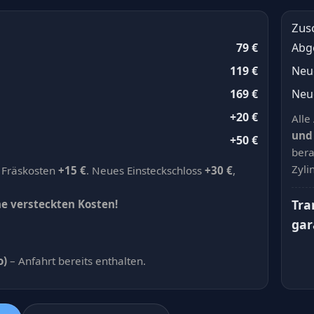
Zus
79 €
Abg
119 €
Neu
169 €
Neue
+20 €
Alle
und
+50 €
bera
Zyli
 Fräskosten
+15 €
. Neues Einsteckschloss
+30 €
,
Tra
ne versteckten Kosten!
gar
o)
– Anfahrt bereits enthalten.