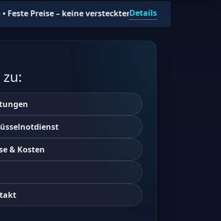
Details
 keine versteckten Kosten • 24/7 erreichbar • Jetzt anruf
 zu:
stungen
lüsselnotdienst
se & Kosten
takt