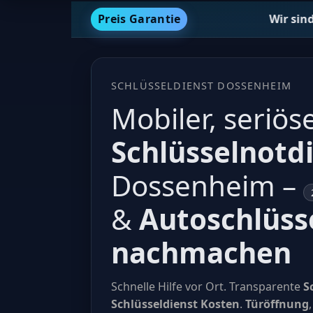
Preis Garantie
Wir sind der günstigst
SCHLÜSSELDIENST DOSSENHEIM
Mobiler, seriös
Schlüsselnotd
Dossenheim –
&
Autoschlüss
nachmachen
Schnelle Hilfe vor Ort. Transparente
S
Schlüsseldienst Kosten
.
Türöffnung