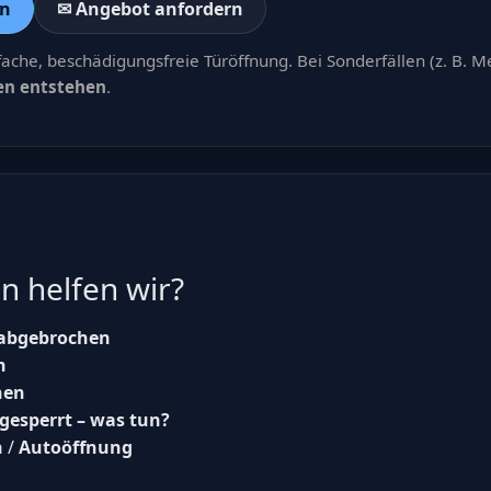
rn
✉ Angebot anfordern
fache, beschädigungsfreie Türöffnung. Bei Sonderfällen (z. B. M
ten entstehen
.
n helfen wir?
 abgebrochen
n
nen
gesperrt – was tun?
n
/
Autoöffnung