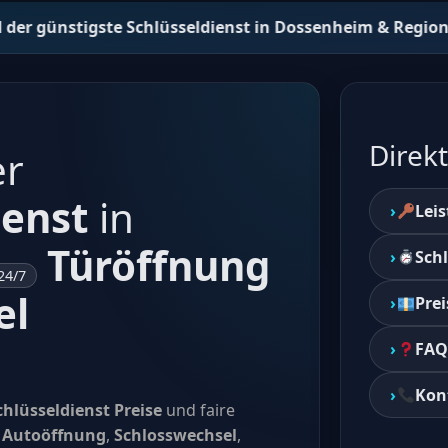
e Schlüsseldienst in Dossenheim & Region • Feste Preise –
Direkt
er
ienst
in
Lei
Türöffnung
Sch
24/7
el
Prei
FAQ
Kon
chlüsseldienst Preise
und faire
,
Autoöffnung
,
Schlosswechsel
,