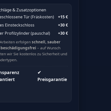
chläge & Zusatzoptionen
eschlossene Tür (Fräskosten)
+15 €
es Einsteckschloss
+30 €
r Profilzylinder (pauschal)
+30 €
 Arbeiten erfolgen
schnell, sauber
 beschädigungsfrei
– auf Wunsch
ten wir Sie kostenlos zu Sicherheit und
ndertypen.
nsparenz
✔
antiert
Preisgarantie