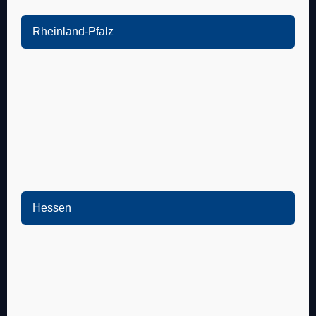
Eppelheim
Schwetzingen
Rheinland-Pfalz
Oftersheim
Speyer
Ketsch
Dudenhofen
Walldorf
Harthausen
Reilingen
Hanhofen
Neulußheim
Römerberg
Altlußheim
Schwegenheim
Brühl
Lingenfeld
Hessen
Plankstadt
Ludwigshafen
Heppenheim
Frankenthal
Bensheim
Schifferstadt
Zwingenberg
Limburgerhof
Alsbach-Hähnlein