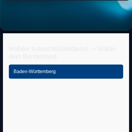
Mobiler Autoschlüsseldienst -> Wähle
dein Bundesland
Baden-Württemberg
Heidelberg
Leimen
Sandhausen
Nußloch
Wiesloch