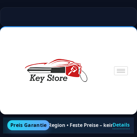
Details
heim & Region • Feste Preise – keine versteckten Kosten •
Preis Garantie