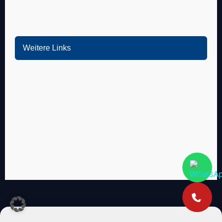
Bürstadt
Weitere Links
Mannheim
Ludwigshafen
Heidelberg
Weinheim
Heddesheim
Schriesheim
Dossenheim
Hands­chuhsheim
Neuenheim
Leimen