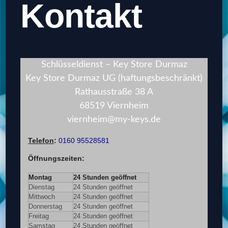
Kontakt
Schlüsseldienst – Key Store Durmaz
Key Store Durmaz UG (haftungsbeschränkt)
Rathausstraße 38 A
68519 Viernheim
viernheim@my-keys.de
Telefon
:
0160 95528581
Öffnungszeiten
:
Montag
24 Stunden geöffnet
Dienstag
24 Stunden geöffnet
Mittwoch
24 Stunden geöffnet
Donnerstag
24 Stunden geöffnet
Freitag
24 Stunden geöffnet
Samstag
24 Stunden geöffnet