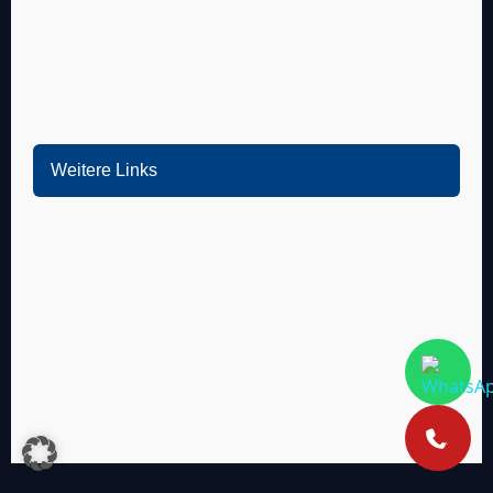
Zwingenberg
Limburgerhof
Alsbach-Hähnlein
Bürstadt
Weitere Links
Mannheim
Ludwigshafen
Heidelberg
Weinheim
Heddesheim
Schriesheim
Dossenheim
Hands­chuhsheim