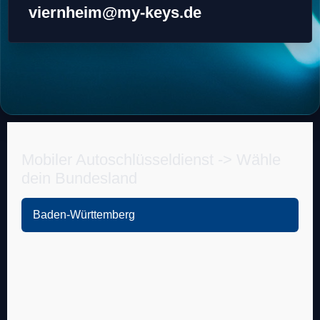
viernheim@my-keys.de
Mobiler Autoschlüsseldienst -> Wähle
dein Bundesland
Baden-Württemberg
Heidelberg
Leimen
Sandhausen
Nußloch