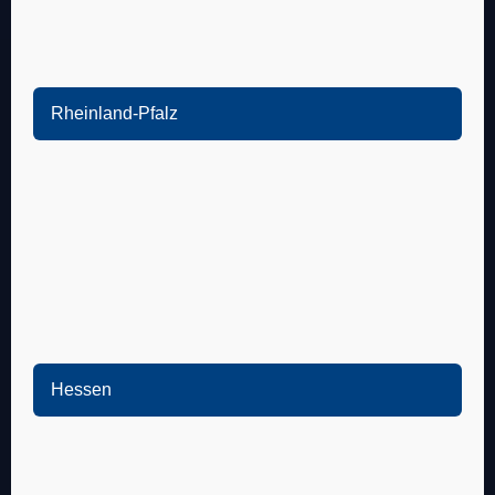
Wiesloch
Eppelheim
Schwetzingen
Rheinland-Pfalz
Oftersheim
Speyer
Ketsch
Dudenhofen
Walldorf
Harthausen
Reilingen
Hanhofen
Neulußheim
Römerberg
Altlußheim
Schwegenheim
Brühl
Lingenfeld
Hessen
Plankstadt
Ludwigshafen
Heppenheim
Frankenthal
Bensheim
Schifferstadt