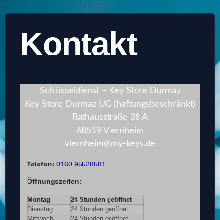
Kontakt
Schlüsseldienst – Key Store Durmaz
Key Store Durmaz UG (haftungsbeschränkt)
Rathausstraße 38 A
68519 Viernheim
viernheim@my-keys.de
Telefon
:
0160 95528581
Öffnungszeiten
:
Montag
24 Stunden geöffnet
Dienstag
24 Stunden geöffnet
Mittwoch
24 Stunden geöffnet