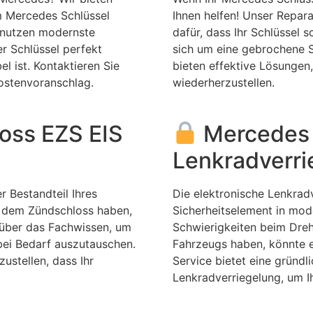
m Mercedes Schlüssel
Ihnen helfen! Unser Repara
 nutzen modernste
dafür, dass Ihr Schlüssel s
er Schlüssel perfekt
sich um eine gebrochene S
l ist. Kontaktieren Sie
bieten effektive Lösungen,
Kostenvoranschlag.
wiederherzustellen.
oss EZS EIS
Mercedes 
Lenkradverr
r Bestandteil Ihres
Die elektronische Lenkradv
 dem Zündschloss haben,
Sicherheitselement in mo
 über das Fachwissen, um
Schwierigkeiten beim Dreh
bei Bedarf auszutauschen.
Fahrzeugs haben, könnte e
ustellen, dass Ihr
Service bietet eine gründ
Lenkradverriegelung, um Ih