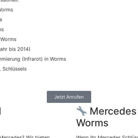
Worms
s
ms
g Worms
ahr bis 2014)
mierung (Infrarot) in Worms
 Schlüssels
Jetzt Anrufen
l
Mercedes 
Worms
 Mercedes? Wir bieten
Wenn Ihr Mercedes Schlüss