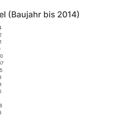
l (Baujahr bis 2014)
4
2
1
9
00
07
15
3
9
6
6
3