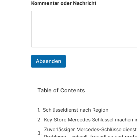
Kommentar oder Nachricht
i
r
*
f
ü
r
Absenden
Table of Contents
Schlüsseldienst nach Region
Key Store Mercedes Schlüssel machen 
Zuverlässiger Mercedes-Schlüsseldienst
Probleme – schnell, freundlich und profe