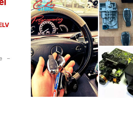
el
ELV
n
me –