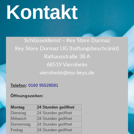
Kontakt
Schlüsseldienst – Key Store Durmaz
Key Store Durmaz UG (haftungsbeschränkt)
Rathausstraße 38 A
68519 Viernheim
viernheim@my-keys.de
Telefon
:
0160 95528581
Öffnungszeiten
:
Montag
24 Stunden geöffnet
Dienstag
24 Stunden geöffnet
Mittwoch
24 Stunden geöffnet
Donnerstag
24 Stunden geöffnet
Freitag
24 Stunden geöffnet