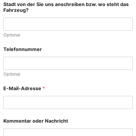
Stadt von der Sie uns anschreiben bzw. wo steht das
Fahrzeug?
Optional
Telefonnummer
Optional
u
E-Mail-Adresse
*
n
s
w
o
a
n
Kommentar oder Nachricht
s
c
h