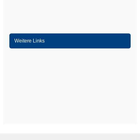
Alsbach-Hähnlein
Bürstadt
Weitere Links
Mannheim
Ludwigshafen
Heidelberg
Weinheim
Heddesheim
Schriesheim
Dossenheim
Hands­chuhsheim
Neuenheim