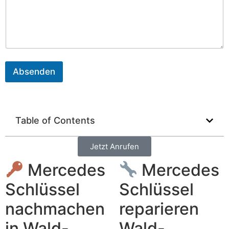
r
e
i
b
e
n
Absenden
Table of Contents
Jetzt Anrufen
Mercedes
Mercedes
Schlüssel
Schlüssel
nachmachen
reparieren
in Wald-
Wald-