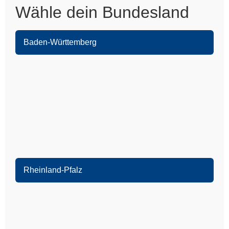
Wähle dein Bundesland
Baden-Württemberg
Heidelberg
Leimen
Sandhausen
Nußloch
Wiesloch
Eppelheim
Schwetzingen
Rheinland-Pfalz
Oftersheim
Speyer
Ketsch
Dudenhofen
Walldorf
Harthausen
Reilingen