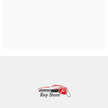
Ludwigshafen
Heidelberg
Weinheim
Heddesheim
Schriesheim
Dossenheim
Hands­chuhsheim
Neuenheim
Leimen