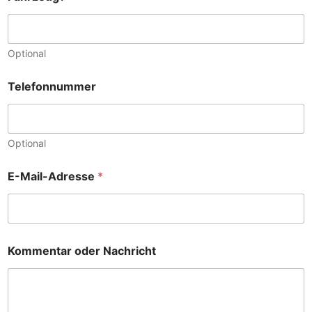
Optional
Telefonnummer
Optional
E-Mail-Adresse
*
B
Kommentar oder Nachricht
e
n
z
*
v