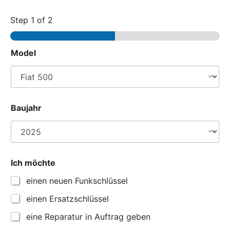
Step
1
of 2
M
Model
o
d
e
l
*
B
Baujahr
a
u
j
a
h
r
Ich möchte
einen neuen Funkschlüssel
einen Ersatzschlüssel
eine Reparatur in Auftrag geben