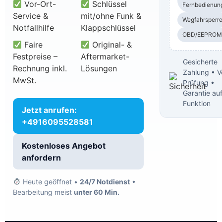
Vor-Ort-
Schlüssel
Fernbedienun
Service &
mit/ohne Funk &
Wegfahrsperr
Notfallhilfe
Klappschlüssel
OBD/EEPROM
Faire
Original- &
Festpreise –
Aftermarket-
Gesicherte
Rechnung inkl.
Lösungen
Zahlung • V
MwSt.
Prüfung •
Garantie au
Funktion
Jetzt anrufen:
+4916095528581
Kostenloses Angebot
anfordern
Heute geöffnet •
24/7 Notdienst
•
Bearbeitung meist
unter 60 Min.