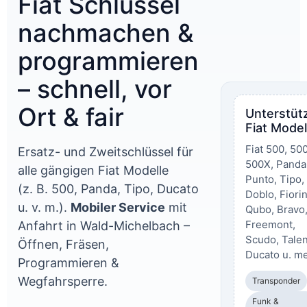
Fiat Schlüssel
nachmachen &
programmieren
– schnell, vor
Ort & fair
Unterstüt
Fiat Model
Fiat 500, 50
Ersatz- und Zweitschlüssel für
500X, Panda
alle gängigen Fiat Modelle
Punto, Tipo,
(z. B. 500, Panda, Tipo, Ducato
Doblo, Fiori
u. v. m.).
Mobiler Service
mit
Qubo, Bravo
Freemont,
Anfahrt in Wald-Michelbach –
Scudo, Talen
Öffnen, Fräsen,
Ducato u. me
Programmieren &
Wegfahrsperre.
Transponder
Funk &