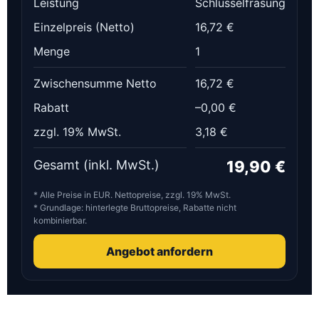
Leistung
Schlüsselfräsung
Einzelpreis (Netto)
16,72 €
Menge
1
Zwischensumme Netto
16,72 €
Rabatt
–0,00 €
zzgl. 19% MwSt.
3,18 €
Gesamt
(inkl. MwSt.)
19,90 €
* Alle Preise in EUR. Nettopreise, zzgl. 19% MwSt.
* Grundlage: hinterlegte Bruttopreise, Rabatte nicht
kombinierbar.
Angebot anfordern