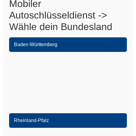
Mobiler
Autoschlüsseldienst ->
Wähle dein Bundesland
Baden-Württemberg
Heidelberg
Leimen
Sandhausen
Nußloch
Wiesloch
Eppelheim
Schwetzingen
Rheinland-Pfalz
Oftersheim
Speyer
Ketsch