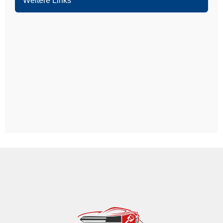
Weitere Links
Mannheim
Ludwigshafen
Heidelberg
Weinheim
Heddesheim
Schriesheim
Dossenheim
Hands­chuhsheim
Neuenheim
Leimen