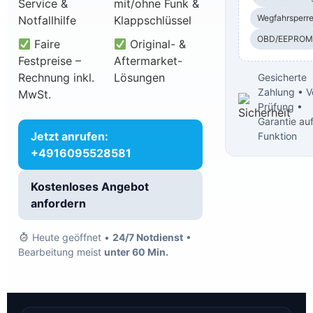
Service &
mit/ohne Funk &
Wegfahrsperr
Notfallhilfe
Klappschlüssel
OBD/EEPROM
Faire
Original- &
Festpreise –
Aftermarket-
Rechnung inkl.
Lösungen
Gesicherte
Zahlung • V
MwSt.
Prüfung •
Garantie au
Jetzt anrufen:
Funktion
+4916095528581
Kostenloses Angebot
anfordern
Heute geöffnet •
24/7 Notdienst
•
Bearbeitung meist
unter 60 Min.