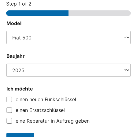
Step
1
of 2
D
Model
i
e
n
s
t
*
Baujahr
Ich möchte
einen neuen Funkschlüssel
einen Ersatzschlüssel
eine Reparatur in Auftrag geben