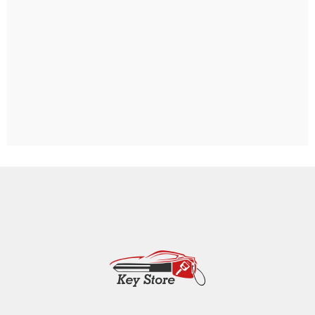
Ludwigshafen
Heidelberg
Weinheim
Heddesheim
Schriesheim
Dossenheim
Hands­chuhsheim
Neuenheim
Leimen