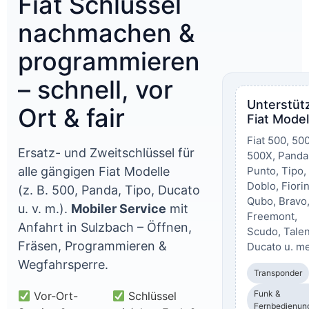
Fiat Schlüssel
nachmachen &
programmieren
– schnell, vor
Unterstüt
Ort & fair
Fiat Model
Fiat 500, 50
Ersatz- und Zweitschlüssel für
500X, Panda
alle gängigen Fiat Modelle
Punto, Tipo,
Doblo, Fiori
(z. B. 500, Panda, Tipo, Ducato
Qubo, Bravo
u. v. m.).
Mobiler Service
mit
Freemont,
Anfahrt in Sulzbach – Öffnen,
Scudo, Talen
Fräsen, Programmieren &
Ducato u. me
Wegfahrsperre.
Transponder
Funk &
Vor-Ort-
Schlüssel
Fernbedienun