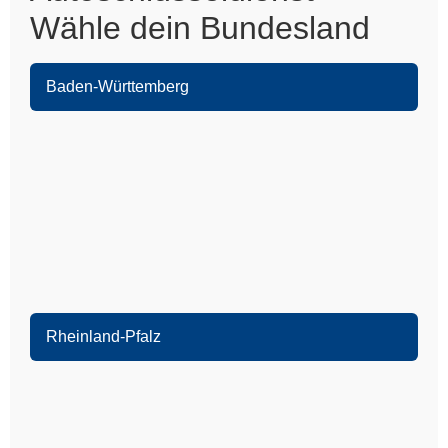
Wähle dein Bundesland
Baden-Württemberg
Heidelberg
Leimen
Sandhausen
Nußloch
Wiesloch
Eppelheim
Schwetzingen
Rheinland-Pfalz
Oftersheim
Speyer
Ketsch
Dudenhofen
Walldorf
Harthausen