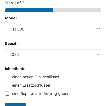
Step
1
of 2
Model
Baujahr
N
Ich möchte
a
m
einen neuen Funkschlüssel
e
A
einen Ersatzschlüssel
d
r
eine Reparatur in Auftrag geben
e
s
s