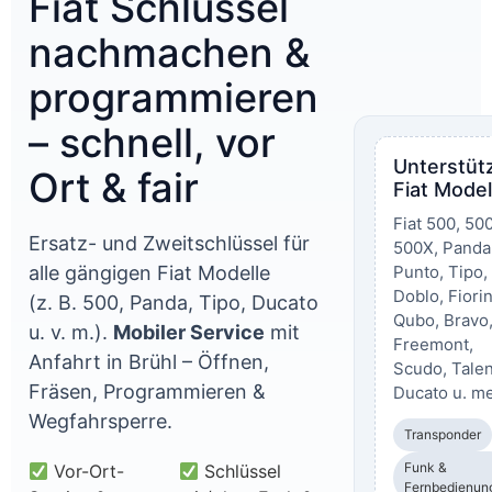
Fiat Schlüssel
nachmachen &
programmieren
– schnell, vor
Unterstüt
Ort & fair
Fiat Model
Fiat 500, 50
Ersatz- und Zweitschlüssel für
500X, Panda
alle gängigen Fiat Modelle
Punto, Tipo,
Doblo, Fiori
(z. B. 500, Panda, Tipo, Ducato
Qubo, Bravo
u. v. m.).
Mobiler Service
mit
Freemont,
Anfahrt in Brühl – Öffnen,
Scudo, Talen
Fräsen, Programmieren &
Ducato u. me
Wegfahrsperre.
Transponder
Funk &
Vor-Ort-
Schlüssel
Fernbedienun