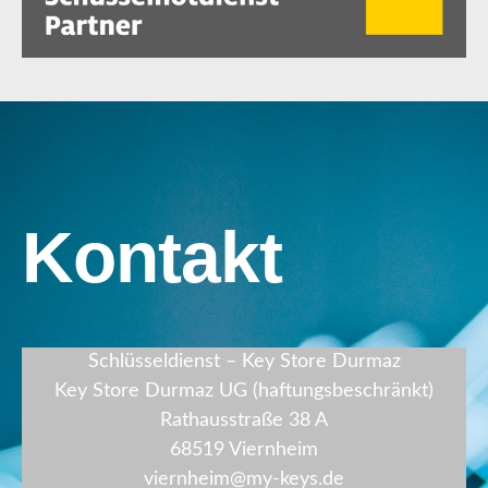
Kontakt
Schlüsseldienst – Key Store Durmaz
Key Store Durmaz UG (haftungsbeschränkt)
Rathausstraße 38 A
68519 Viernheim
viernheim@my-keys.de