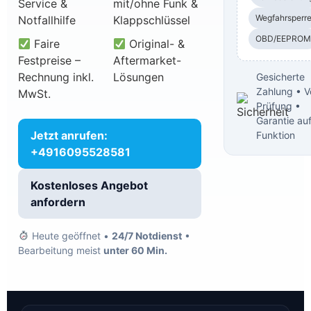
Service &
mit/ohne Funk &
Wegfahrsperr
Notfallhilfe
Klappschlüssel
OBD/EEPROM
Faire
Original- &
Festpreise –
Aftermarket-
Rechnung inkl.
Lösungen
Gesicherte
Zahlung • V
MwSt.
Prüfung •
Garantie au
Jetzt anrufen:
Funktion
+4916095528581
Kostenloses Angebot
anfordern
Heute geöffnet •
24/7 Notdienst
•
Bearbeitung meist
unter 60 Min.