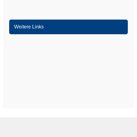
Bürstadt
Weitere Links
Mannheim
Ludwigshafen
Heidelberg
Weinheim
Heddesheim
Schriesheim
Dossenheim
Hands­chuhsheim
Neuenheim
Leimen