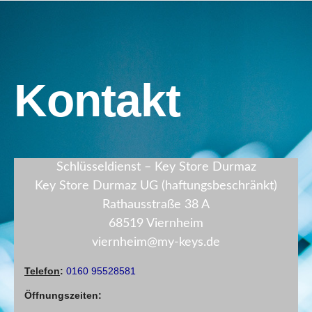
Kontakt
Schlüsseldienst – Key Store Durmaz
Key Store Durmaz UG (haftungsbeschränkt)
Rathausstraße 38 A
68519 Viernheim
viernheim@my-keys.de
Telefon
:
0160 95528581
Öffnungszeiten
: