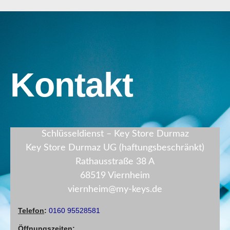
Kontakt
Schlüsseldienst – Key Store Durmaz
Key Store Durmaz UG (haftungsbeschränkt)
Rathausstraße 38 A
68519 Viernheim
viernheim@my-keys.de
Telefon
:
0160 95528581
Öffnungszeiten
: