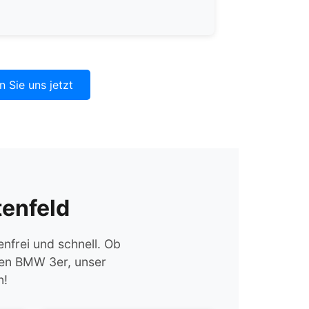
n Sie uns jetzt
tenfeld
nfrei und schnell. Ob
nen BMW 3er, unser
n!