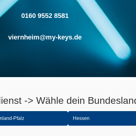
0160 9552 8581
viernheim@my-keys.de
dienst -> Wähle dein Bundeslan
nland-Pfalz
Hessen
yer
Heppenheim