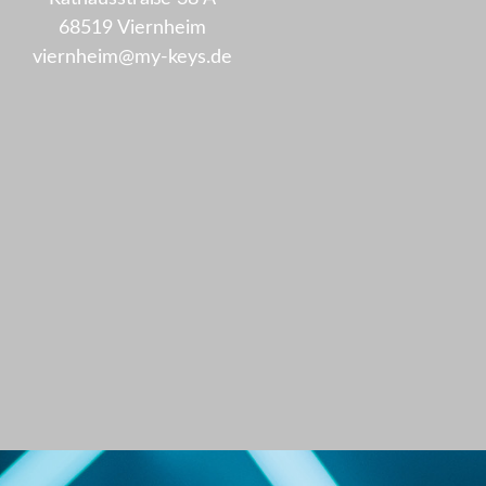
68519 Viernheim
viernheim@my-keys.de