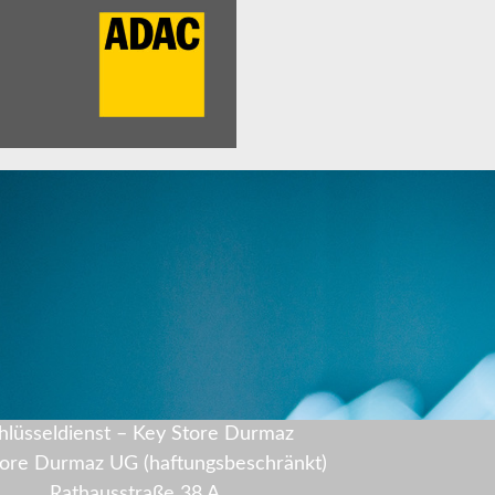
hlüsseldienst – Key Store Durmaz
tore Durmaz UG (haftungsbeschränkt)
Rathausstraße 38 A