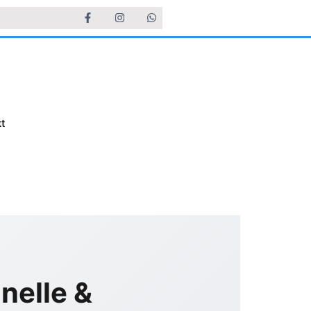
t
nelle &