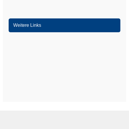
Bürstadt
Weitere Links
Mannheim
Ludwigshafen
Heidelberg
Weinheim
Heddesheim
Schriesheim
Dossenheim
Hands­chuhsheim
Neuenheim
Leimen