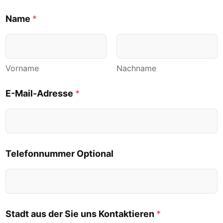
l
e
Name
*
f
o
n
n
u
Vorname
Nachname
m
m
E-Mail-Adresse
*
e
r
d
e
r
Telefonnummer Optional
Stadt aus der Sie uns Kontaktieren
*