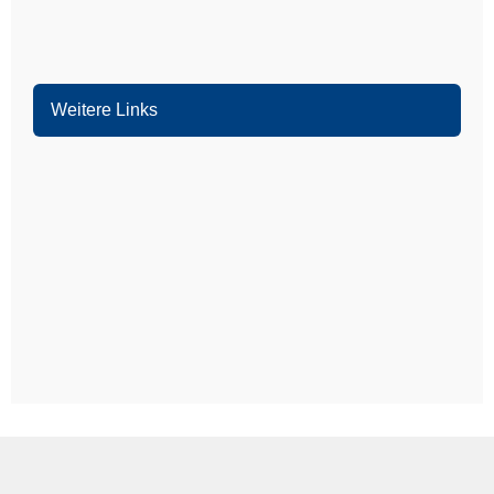
Bürstadt
Weitere Links
Mannheim
Ludwigshafen
Heidelberg
Weinheim
Heddesheim
Schriesheim
Dossenheim
Hands­chuhsheim
Neuenheim
Leimen