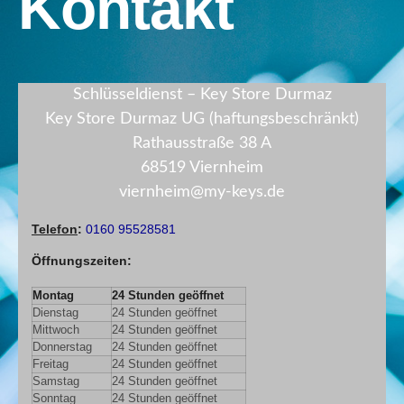
Kontakt
Schlüsseldienst – Key Store Durmaz
Key Store Durmaz UG (haftungsbeschränkt)
Rathausstraße 38 A
68519 Viernheim
viernheim@my-keys.de
Telefon
:
0160 95528581
Öffnungszeiten
:
Montag
24 Stunden geöffnet
Dienstag
24 Stunden geöffnet
Mittwoch
24 Stunden geöffnet
Donnerstag
24 Stunden geöffnet
Freitag
24 Stunden geöffnet
Samstag
24 Stunden geöffnet
Sonntag
24 Stunden geöffnet