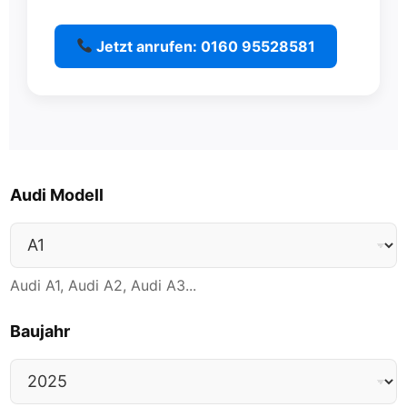
Jetzt anrufen: 0160 95528581
Audi Modell
Audi A1, Audi A2, Audi A3...
d
Baujahr
e
r
T
e